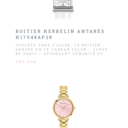
BOITIER HERBELIN ANTARÈS
H17048AP28
SCULPTÉ DANS L’ACIER, LE BOITIER
ARBORE UN CE CADRAN FAÇON « CLOUS
DE PARIS » APPORTANT FÉMINITÉ ET
MODERNITÉ À ANTARÈS. ORNÉ DE DEUX
389,00€
INDEX EN DIAMANTS À 12H ET 6H, CE
MODÈLE ANTARÈS HABILLERA AVEC
ÉLÉGANCE LES POIGNETS FÉMININS.