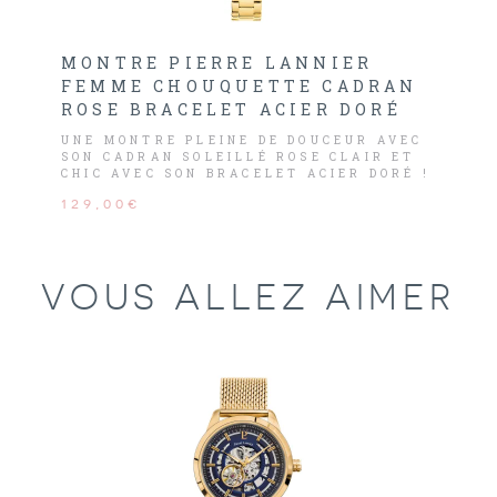
MONTRE PIERRE LANNIER
FEMME CHOUQUETTE CADRAN
ROSE BRACELET ACIER DORÉ
UNE MONTRE PLEINE DE DOUCEUR AVEC
SON CADRAN SOLEILLÉ ROSE CLAIR ET
CHIC AVEC SON BRACELET ACIER DORÉ !
POUR TOUTES LES FEMMES QUI
129,00€
SOUHAITENT APPORTER UNE TOUCHE DE
COULEUR À LEURS TENUES TOUT EN
SOBRIÉTÉ !
VOUS ALLEZ AIMER