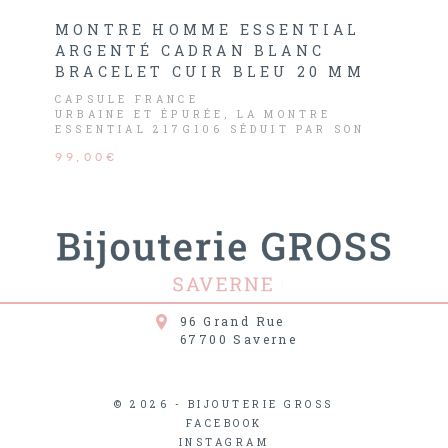
MONTRE HOMME ESSENTIAL
ARGENTÉ CADRAN BLANC
BRACELET CUIR BLEU 20 MM
CAPSULE FRANCE
URBAINE ET ÉPURÉE, LA MONTRE
ESSENTIAL 217G106 SÉDUIT PAR SON
CADRAN BLANC MAT, SES AIGUILLES
99,00€
ARGENTÉES ET SA TROTTEUSE ROUGE.
SON BRACELET CUIR BLEU, ORNÉ DE
DISCRÈTES BRODERIES TRICOLORES,
AFFIRME FIÈREMENT SON STYLE MADE
IN FRANCE.
96 Grand Rue
67700
Saverne
© 2026 - BIJOUTERIE GROSS
FACEBOOK
INSTAGRAM