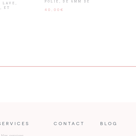
POLIE, DE 6MM DE
E LAVE,
DIAMÈTRE ET SON FERMOIR
, ET
40,00€
ACIER.
SERVICES
CONTACT
BLOG
Nos services