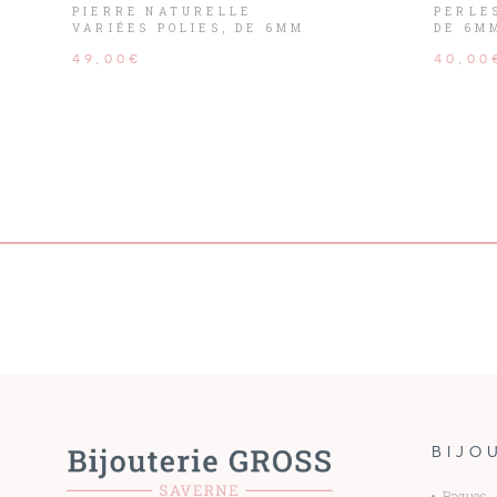
PIERRE NATURELLE
PERLES
VARIÉES POLIES, DE 6MM
DE 6M
DE DIAMÈTRE ET SON
SON F
49,00€
40,00
FERMOIR ACIER.
BIJO
Bagues