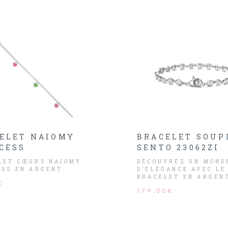
ELET NAIOMY
BRACELET SOUP
CESS
SENTO 23062ZI
LET CŒURS NAIOMY
DÉCOUVREZ UN MOND
ESS EN ARGENT
D’ÉLÉGANCE AVEC LE
BRACELET EN ARGEN
€
SENTO 23062ZI, UNE
179,00€
CÉLÉBRATION ÉCLAT
DE LA BEAUTÉ
INTEMPORELLE.