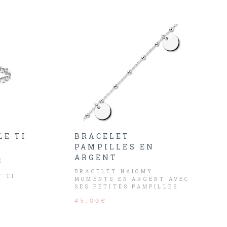
LE TI
BRACELET
PAMPILLES EN
ARGENT
E
BRACELET NAIOMY
T TI
MOMENTS EN ARGENT AVEC
SES PETITES PAMPILLES
ANTE
RONDES
45,00€