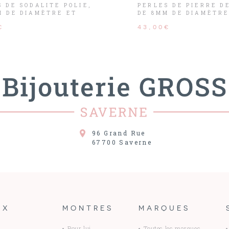
 DE SODALITE POLIE,
PERLES DE PIERRE D
M DE DIAMÈTRE ET
DE 8MM DE DIAMÈTRE
ERMOIR ACIER.
SON FERMOIR ACIER.
€
43,00€
96 Grand Rue
67700
Saverne
UX
MONTRES
MARQUES
Pour lui
Toutes les marques