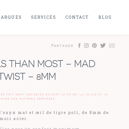
ARQUES
SERVICES
CONTACT
BLOG
Partager
LS THAN MOST – MAD
 TWIST – 8MM
Les prix sont variables suivant le poids, la taille et le
cours des matières premières.
d’onyx mat et œil de tigre poli, de 8mm de
moir acier.
illes pour un confort maximum