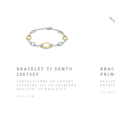
BRACELET TI SENTO
BRAC
23073ZY
PRIN
CONFECTIONNÉ EN ARGENT
BRACE
STERLING 925 DE PREMIÈRE
PRINC
QUALITÉ, CE BRACELET
55,00
CHAÎNE EN ARGENT PLAQUÉ
199,00€
OR TI SENTO 23073ZY
ALLIE HARMONIEUSEMENT
ÉLÉGANCE CONTEMPORAINE
ET SOPHISTICATION
INTEMPORELLE.