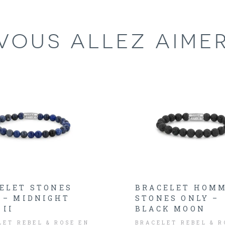
VOUS ALLEZ AIME
ELET STONES
BRACELET HOM
 – MIDNIGHT
STONES ONLY –
 II
BLACK MOON
LET REBEL & ROSE EN
BRACELET REBEL & R