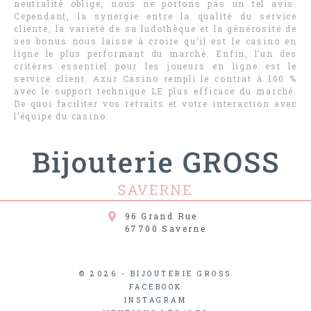
neutralité oblige, nous ne portons pas un tel avis.
Cependant, la synergie entre la qualité du service
cliente, la variété de sa ludothèque et la générosité de
ses bonus nous laisse à croire qu’il est le casino en
ligne le plus performant du marché. Enfin, l’un des
critères essentiel pour les joueurs en ligne est le
service client. Azur Casino rempli le contrat à 100 %
avec le support technique LE plus efficace du marché.
De quoi faciliter vos retraits et votre interaction avec
l’équipe du casino.
96 Grand Rue
67700
Saverne
© 2026 - BIJOUTERIE GROSS
FACEBOOK
INSTAGRAM