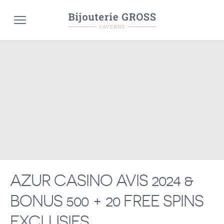
AZUR CASINO AVIS 2024 &
BONUS 500 + 20 FREE SPINS
EXCLUSIFS