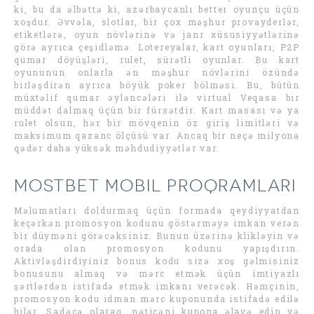
ki, bu da əlbəttə ki, azərbaycanlı better oyunçu üçün
xoşdur. Əvvəla, slotlar, bir çox məşhur provayderlər,
etiketlərə, oyun növlərinə və janr xüsusiyyətlərinə
görə ayrıca çeşidləmə. Lotereyalar, kart oyunları, P2P
qumar döyüşləri, rulet, sürətli oyunlar. Bu kart
oyununun onlarla ən məşhur növlərini özündə
birləşdirən ayrıca böyük poker bölməsi. Bu, bütün
müxtəlif qumar əyləncələri ilə virtual Veqasa bir
müddət dalmaq üçün bir fürsətdir. Kart masası və ya
rulet olsun, hər bir mövqenin öz giriş limitləri və
maksimum qazanc ölçüsü var. Ancaq bir neçə milyona
qədər daha yüksək məhdudiyyətlər var.
MOSTBET MOBIL PROQRAMLARI
Məlumatları doldurmaq üçün formada qeydiyyatdan
keçərkən promosyon kodunu göstərməyə imkan verən
bir düyməni görəcəksiniz. Bunun üzərinə klikləyin və
orada olan promosyon kodunu yapışdırın.
Aktivləşdirdiyiniz bonus kodu sizə xoş gəlmisiniz
bonusunu almaq və mərc etmək üçün imtiyazlı
şərtlərdən istifadə etmək imkanı verəcək. Həmçinin,
promosyon kodu idman mərc kuponunda istifadə edilə
bilər. Sadəcə olaraq, nəticəni kupona əlavə edin və