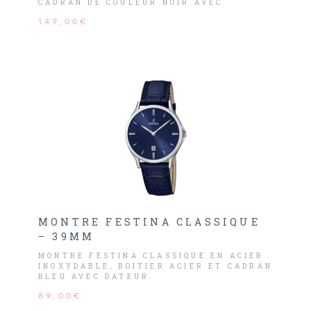
CADRAN DE COULEUR NOIR AVEC
CHRONOMÈTRE.
149,00€
MONTRE FESTINA CLASSIQUE
– 39MM
MONTRE FESTINA CLASSIQUE EN ACIER
INOXYDABLE, BOITIER ACIER ET CADRAN
BLEU AVEC DATEUR.
89,00€