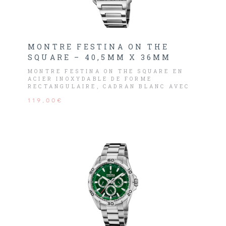
MONTRE FESTINA ON THE
SQUARE – 40,5MM X 36MM
MONTRE FESTINA ON THE SQUARE EN
ACIER INOXYDABLE DE FORME
RECTANGULAIRE, CADRAN BLANC AVEC
CHIFFRES ROMAINS, LES AIGUILLES
119,00€
BLEUS.