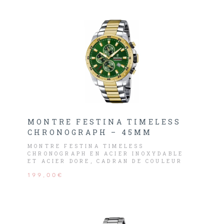
MONTRE FESTINA TIMELESS
CHRONOGRAPH – 45MM
MONTRE FESTINA TIMELESS
CHRONOGRAPH EN ACIER INOXYDABLE
ET ACIER DORE, CADRAN DE COULEUR
VERT AVEC CHRONOMÈTRE, LES
199,00€
AIGUILLES ET INDEX SONT DORÉS.